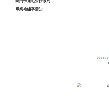
熱門卡通毛公仔系列
畢業袍繡字需知
PATAP