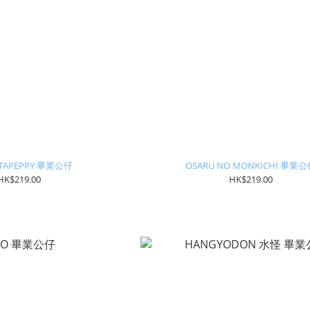
ATAPEPPY 畢業公仔
OSARU NO MONKICHI 畢業
HK$219.00
HK$219.00