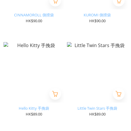
CINNAMOROLL 側揹袋
KUROMI 側揹袋
HK$90.00
HK$90.00
Hello Kitty 手挽袋
Little Twin Stars 手挽袋
HK$89.00
HK$89.00