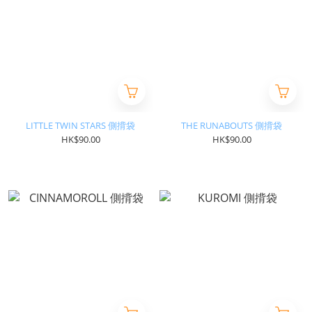
LITTLE TWIN STARS 側揹袋
THE RUNABOUTS 側揹袋
HK$90.00
HK$90.00