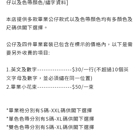
仔
以及色帶顏色/繡字資料]
本店提供多款畢業公仔款式以及色帶顏色均有多顏色及
尺碼供閣下選擇。
公仔及四件畢業套裝已包含在標示的價格內，以下是需
要另外收費的項目:
1.英文及數字----------------$30/一行(不超過10個
英
字母
及數字
，並必須繡在同一位置)
文
2.畢業小花束----------------$50/一
束
*
畢業袍分別有S碼-XXL碼
供閣下選擇
*
單色色帶
分別有S碼-XL碼
供閣下選擇
*
雙色色帶
分別有S碼-XL碼
供閣下選擇