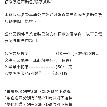
仔
以及色帶顏色/繡字資料]
本店提供多款畢業公仔款式以及色帶顏色均有多顏色及
尺碼供閣下選擇。
公仔及四件畢業套裝已包含在標示的價格內，以下是需
要另外收費的項目:
1.英文及數字----------------$30/一行(不超過10個
英
字母
及數字
，並必須繡在同一位置)
文
2.畢業小花束----------------$50/一
束
3.
雙色色帶/特別製作------$30/1條
*
畢業袍分別有S碼-XXL碼
供閣下選擇
*
單色色帶
分別有S碼-XL碼
供閣下選擇
*
雙色色帶
分別有S碼-XL碼
供閣下選擇