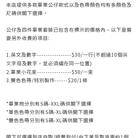
本店提供多款畢業公仔款式以及色帶顏色均有多顏色及
尺碼供閣下選擇。
公仔及四件畢業套裝已包含在標示的價格內，以下是需
要另外收費的項目:
1.英文及數字----------------$30/一行(不超過10個
英
字母
及數字
，並必須繡在同一位置)
文
2.畢業小花束----------------$50/一
束
3.
雙色色帶/特別製作------$20/1條
*
畢業袍分別有S碼-XXL碼
供閣下選擇
*
單色色帶
分別有S碼-XL碼
供閣下選擇
*
雙色色帶
分別有S碼-XL碼
供閣下選擇
閣下可
選擇到店自取/
順豐到付(由下單至取貨需約1個