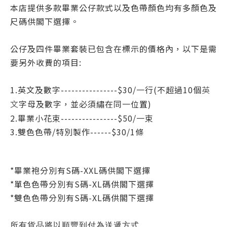
本店提供多款畢業公仔款式以及色帶顏色均有多顏色及
尺碼供閣下選擇。
公仔及四件畢業套裝已包含在標示的價格內，以下是需
要另外收費的項目:
1.英文及數字----------------$30/一行(不超過10個
英
字母
及數字
，並必須繡在同一位置)
文
2.畢業小花束----------------$50/一
束
3.
雙色色帶/特別製作------$30/1條
*
畢業袍分別有S碼-XXL碼
供閣下選擇
*
單色色帶
分別有S碼-XL碼
供閣下選擇
*
雙色色帶
分別有S碼-XL碼
供閣下選擇
所有貨品將以順豐到付為送遞方式