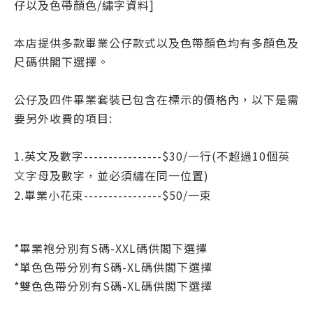
仔
以及色帶顏色/繡字資料]
本店提供多款畢業公仔款式以及色帶顏色均有多顏色及
尺碼供閣下選擇。
公仔及四件畢業套裝已包含在標示的價格內，以下是需
要另外收費的項目:
1.英文及數字----------------$30/一行(不超過10個
英
字母
及數字
，並必須繡在同一位置)
文
2.畢業小花束----------------$50/一
束
*
畢業袍分別有S碼-XXL碼
供閣下選擇
*
單色色帶
分別有S碼-XL碼
供閣下選擇
*
雙色色帶
分別有S碼-XL碼
供閣下選擇