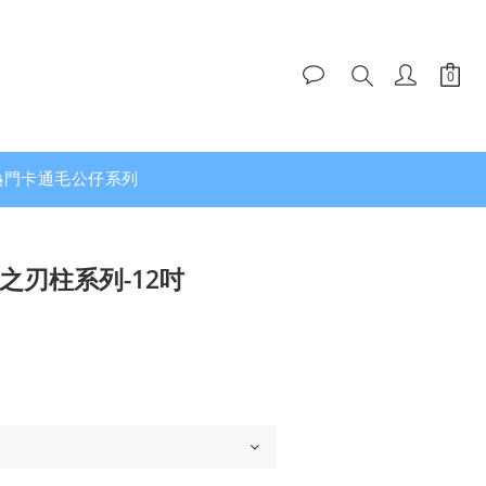
熱門卡通毛公仔系列
之刃柱系列-12吋