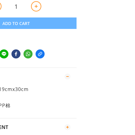
ADD TO CART
9cmx30cm
PP棉
ENT