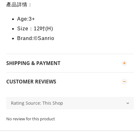
產品詳情：
Age:3+
Size：12吋(H)
Brand:©Sanrio
SHIPPING & PAYMENT
CUSTOMER REVIEWS
No review for this product