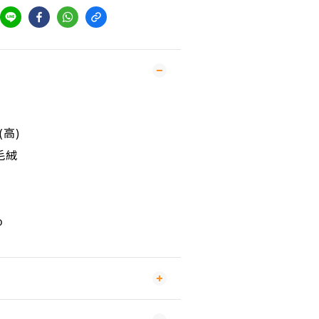
(高)
毛絨
o