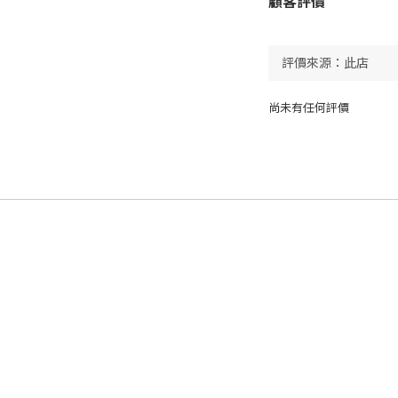
顧客評價
尚未有任何評價
顧客服務
貨物運送
付款方式
退換貨政策