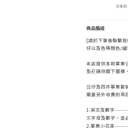
分享到
商品描述
[請於下單後聯繫
仔
以及色帶顏色/繡
本店提供多款畢業
及尺碼供閣下選擇
公仔及四件畢業套
需要另外收費的項
1.英文及數字------
字母
及數字
，並
文
2.畢業小花束--------