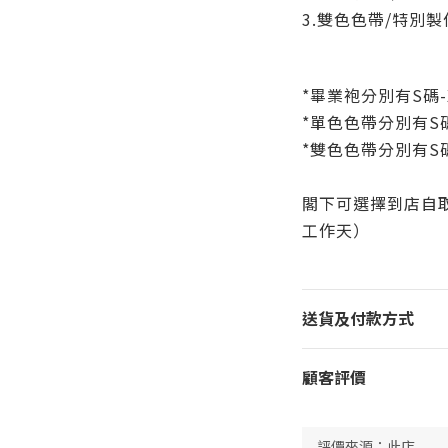
3.
雙色色帶/特別製作--
*
畢業袍分別有S碼-
*
單色色帶
分別有S碼
*
雙色色帶
分別有S碼
閣下可
選擇到店自取
工作天）
送貨及付款方式
顧客評價