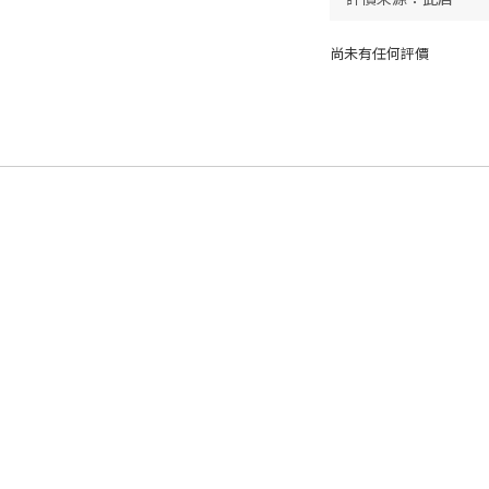
尚未有任何評價
顧客服務
貨物運送
付款方式
退換貨政策
政策
|
條款及細則
| 2026 © Paradise Company All Right Rese