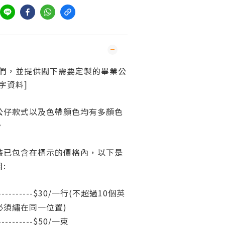
我們，並提供閣下需要定製的
畢業公
字資料]
公仔款式以及色帶顏色均有多顏色
。
裝已包含在標示的價格內，以下是
目:
----------$30/一行(不超過10個
英
必須繡在同一位置)
--------$50/一
束