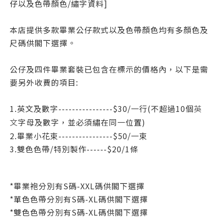
仔
以及色帶顏色/繡字資料]
本店提供多款畢業公仔款式以及色帶顏色均有多顏色及
尺碼供閣下選擇。
公仔及四件畢業套裝已包含在標示的價格內，以下是需
要另外收費的項目:
1.英文及數字----------------$30/一行(不超過10個
英
字母
及數字
，並必須繡在同一位置)
文
2.畢業小花束----------------$50/一
束
3.
雙色色帶/特別製作------$20/1條
*
畢業袍分別有S碼-XXL碼
供閣下選擇
*
單色色帶
分別有S碼-XL碼
供閣下選擇
*
雙色色帶
分別有S碼-XL碼
供閣下選擇