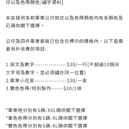
仔
以及色帶顏色/繡字資料]
本店提供多款畢業公仔款式以及色帶顏色均有多顏色及
尺碼供閣下選擇。
公仔及四件畢業套裝已包含在標示的價格內，以下是需
要另外收費的項目:
1.英文及數字----------------$30/一行(不超過10個
英
字母
及數字
，並必須繡在同一位置)
文
2.畢業小花束----------------$50/一
束
3.
雙色色帶/特別製作------$30/1條
*
畢業袍分別有S碼-XXL碼
供閣下選擇
*
單色色帶
分別有S碼-XL碼
供閣下選擇
*
雙色色帶
分別有S碼-XL碼
供閣下選擇