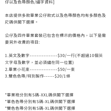
仔
以及色帶顏色/繡字資料]
本店提供多款畢業公仔款式以及色帶顏色均有多顏色及
尺碼供閣下選擇。
公仔及四件畢業套裝已包含在標示的價格內，以下是需
要另外收費的項目:
1.英文及數字----------------$30/一行(不超過10個
英
字母
及數字
，並必須繡在同一位置)
文
2.畢業小花束----------------$50/一
束
3.
雙色色帶/特別製作------$20/1條
*
畢業袍分別有S碼-XXL碼
供閣下選擇
*
單色色帶
分別有S碼-XL碼
供閣下選擇
*
雙色色帶
分別有S碼-XL碼
供閣下選擇