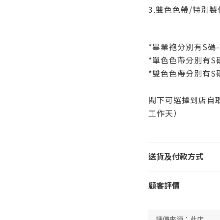
3.
雙色色帶/特別製作--
*
畢業袍分別有S碼-
*
單色色帶
分別有S碼
*
雙色色帶
分別有S碼
閣下可
選擇到店自取
工作天）
送貨及付款方式
顧客評價