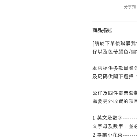
分享到
商品描述
[請於下單後聯繫
仔
以及色帶顏色/繡
本店提供多款畢業
及尺碼供閣下選擇
公仔及四件畢業套
需要另外收費的項
1.英文及數字------
字母
及數字
，並
文
2.畢業小花束--------