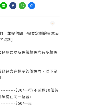
我們，並提供閣下需要定製的
畢業公
字資料]
公仔款式以及色帶顏色均有多顏色
。
裝已包含在標示的價格內，以下是
目:
----------$30/一行(不超過10個
英
必須繡在同一位置)
--------$50/一
束