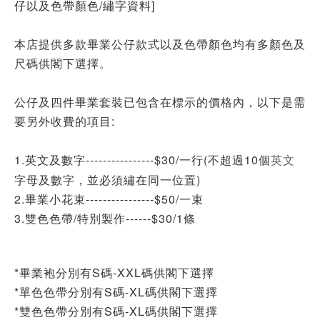
仔
以及色帶顏色/繡字資料]
本店提供多款畢業公仔款式以及色帶顏色均有多顏色及
尺碼供閣下選擇。
公仔及四件畢業套裝已包含在標示的價格內，以下是需
要另外收費的項目:
1.英文及數字----------------$30/一行(不超過10個
英文
字母
及數字
，並必須繡在同一位置)
2.畢業小花束----------------$50/一
束
3.
雙色色帶/特別製作------$30/1條
*
畢業袍分別有S碼-XXL碼
供閣下選擇
*
單色色帶
分別有S碼-XL碼
供閣下選擇
*
雙色色帶
分別有S碼-XL碼
供閣下選擇