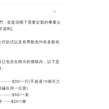
我們，並提供閣下需要定製的
畢業公
字資料]
公仔款式以及色帶顏色均有多顏色
。
裝已包含在標示的價格內，以下是
目:
---------$30/一行(不超過10個
英文
須繡在同一位置)
-------$50/一
束
----$20/1條