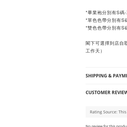
*
畢業袍分別有S碼-
*
單色色帶
分別有S碼
*
雙色色帶
分別有S碼
閣下可
選擇到店自取
工作天）
SHIPPING & PAYM
CUSTOMER REVIE
No review for this produ