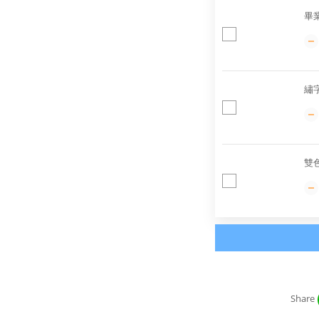
畢
繡
雙
Share