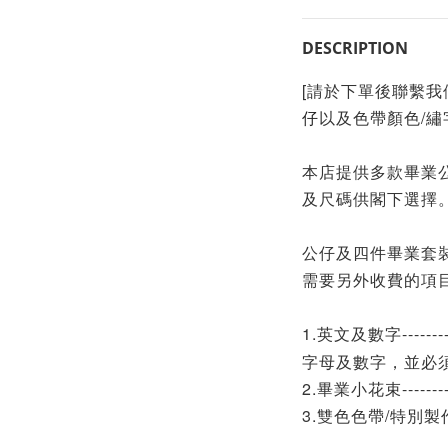
DESCRIPTION
[請於下單後聯繫
仔
以及色帶顏色/繡
本店提供多款畢業
及尺碼供閣下選擇
公仔及四件畢業套
需要另外收費的項
1.英文及數字-------
字母
及數字
，並必
2.畢業小花束---------
3.
雙色色帶/特別製作--